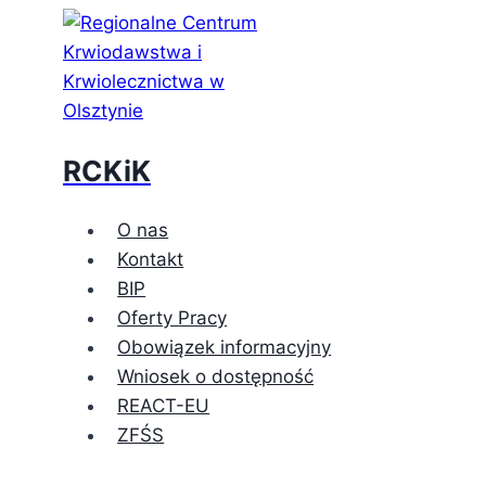
Przejdź
do
treści
RCKiK
O nas
Kontakt
BIP
Oferty Pracy
Obowiązek informacyjny
Wniosek o dostępność
REACT-EU
ZFŚS