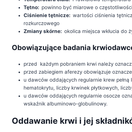
Tętno:
powinno być miarowe o częstotliwośc
Ciśnienie tętnicze:
wartości ciśnienia tętni
rozkurczowego
Zmiany skórne:
okolica miejsca wkłucia do 
Obowiązujące badania krwiodaw
przed każdym pobraniem krwi należy oznacz
przed zabiegiem aferezy obowiązuje oznaczeni
u dawców oddających regularnie krew pełną l
hematokrytu, liczby krwinek płytkowych, licz
u dawców oddających regularnie osocze oznac
wskaźnik albuminowo-globulinowy.
Oddawanie krwi i jej składni