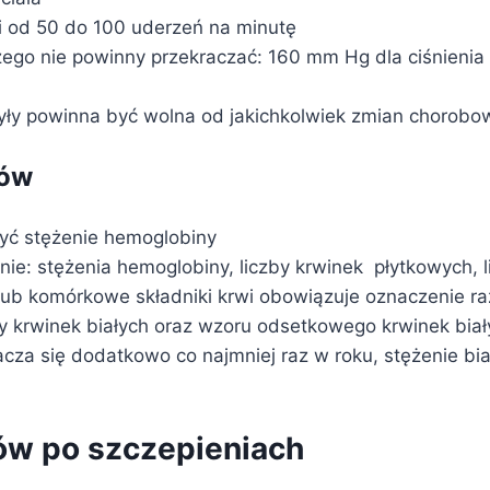
i od 50 do 100 uderzeń na minutę
czego nie powinny przekraczać: 160 mm Hg dla ciśnieni
żyły powinna być wolna od jakichkolwiek zmian chorob
ców
yć stężenie hemoglobiny
e: stężenia hemoglobiny, liczby krwinek płytkowych, l
ub komórkowe składniki krwi obowiązuje oznaczenie raz
by krwinek białych oraz wzoru odsetkowego krwinek bia
za się dodatkowo co najmniej raz w roku, stężenie biał
ków po szczepieniach