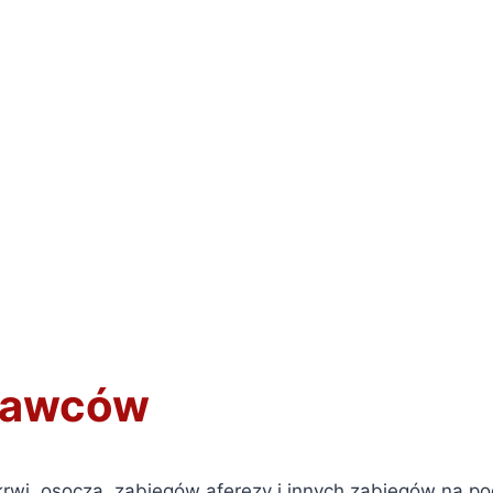
 dawców
krwi, osocza, zabiegów aferezy i innych zabiegów na p