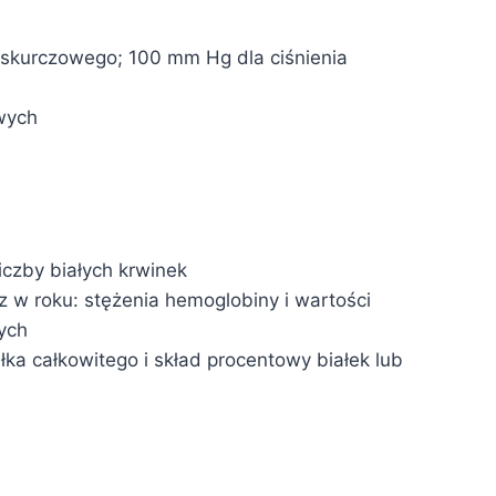
a skurczowego; 100 mm Hg dla ciśnienia
owych
iczby białych krwinek
 w roku: stężenia hemoglobiny i wartości
łych
ka całkowitego i skład procentowy białek lub