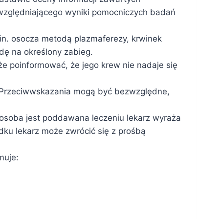
względniającego wyniki pomocniczych badań
in. osocza metodą plazmaferezy, krwinek
dę na określony zabieg.
e poinformować, że jego krew nie nadaje się
e. Przeciwwskazania mogą być bezwzględne,
 osoba jest poddawana leczeniu lekarz wyraża
dku lekarz może zwrócić się z prośbą
muje: