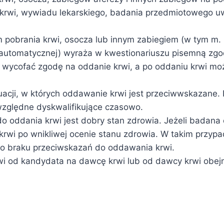
krwi, wywiadu lekarskiego, badania przedmiotowego u
 pobrania krwi, osocza lub innym zabiegiem (w tym m. 
 automatycznej) wyraża w kwestionariuszu pisemną zgo
wycofać zgodę na oddanie krwi, a po oddaniu krwi moż
tuacji, w których oddawanie krwi jest przeciwwskazan
względne dyskwalifikujące czasowo.
 oddania krwi jest dobry stan zdrowia. Jeżeli badana
krwi po wnikliwej ocenie stanu zdrowia. W takim przypa
ty o braku przeciwskazań do oddawania krwi.
wi od kandydata na dawcę krwi lub od dawcy krwi obej