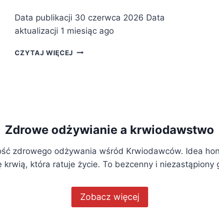
Data publikacji 30 czerwca 2026 Data
aktualizacji 1 miesiąc ago
E
CZYTAJ WIĘCEJ
K
I
P
Y
P
R
Z
Zdrowe odżywianie a krwiodawstwo
Y
C
ść zdrowego odżywania wśród Krwiodawców. Idea hon
E
 krwią, która ratuje życie. To bezcenny i niezastąpiony
N
T
R
U
Zobacz więcej
M
H