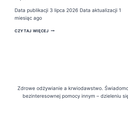
Data publikacji 3 lipca 2026 Data aktualizacji 1
miesiąc ago
P
CZYTAJ WIĘCEJ
O
W
S
T
A
N
I
E
W
Zdrowe odżywianie a krwiodawstwo. Świadomo
A
bezinteresownej pomocy innym – dzieleniu się
R
S
Z
A
W
S