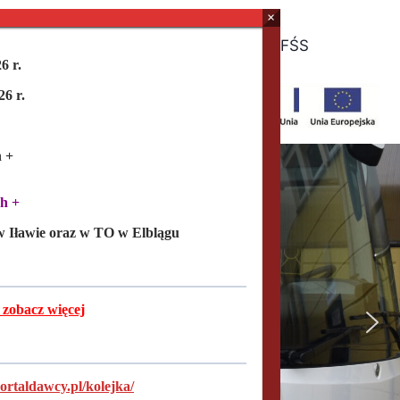
Wniosek o dostępność
REACT-EU
ZFŚS
6 r.
6 r.
h +
Rh +
 Iławie oraz w TO w Elblągu
 zobacz więcej
portaldawcy.pl/kolejka/