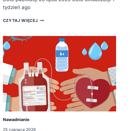
tydzień ago
G
CZYTAJ WIĘCEJ
A
R
B
U
S
Z
S
E
R
C
E
M
Nawadnianie
25 czerwca 2026