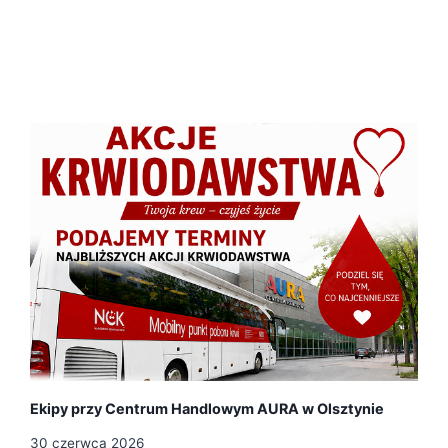
N
A
B
Ó
R
Ekipy przy Centrum Handlowym AURA w Olsztynie
30 czerwca 2026