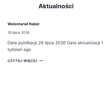
Aktualności
Wolontariat Nabór
29 lipca 2026
Data publikacji 29 lipca 2026 Data aktualizacji 1
tydzień ago
W
CZYTAJ WIĘCEJ
O
L
O
N
T
A
R
I
A
T