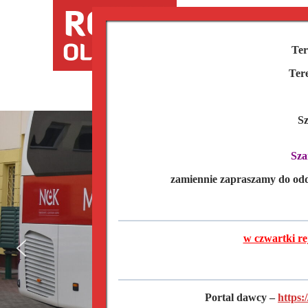
Przejdź
do
RCKiK
O nas
Ko
treści
Ter
Ter
Sz
Sza
zamiennie zapraszamy do od
w czwartki re
Portal dawcy –
https: