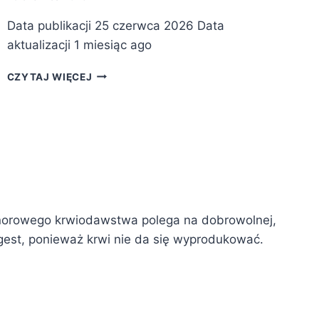
Data publikacji 25 czerwca 2026 Data
aktualizacji 1 miesiąc ago
N
CZYTAJ WIĘCEJ
A
W
A
D
N
I
A
N
I
orowego krwiodawstwa polega na dobrowolnej,
E
 gest, ponieważ krwi nie da się wyprodukować.