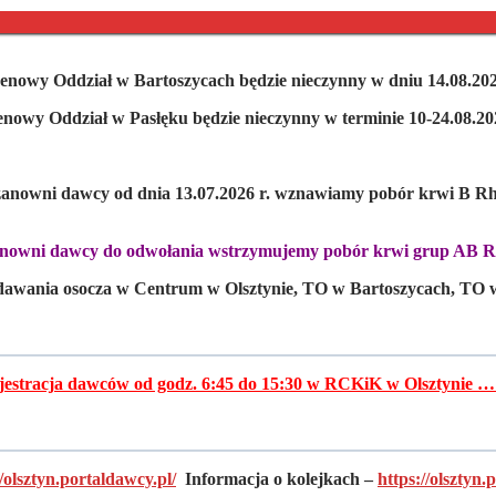
ntakt
BIP
Oferty Pracy
Obowiązek informacyjny
enowy Oddział w Bartoszycach będzie nieczynny w dniu 14.08.202
enowy Oddział w Pasłęku będzie nieczynny w terminie 10-24.08.202
anowni dawcy od dnia 13.07.2026 r. wznawiamy pobór krwi B R
nowni dawcy do odwołania wstrzymujemy pobór krwi grup AB 
dawania osocza w Centrum w Olsztynie, TO w Bartoszycach, TO w
jestracja dawców od godz. 6:45 do 15:30 w RCKiK w Olsztynie …
//olsztyn.portaldawcy.pl/
Informacja o kolejkach –
https://olsztyn.