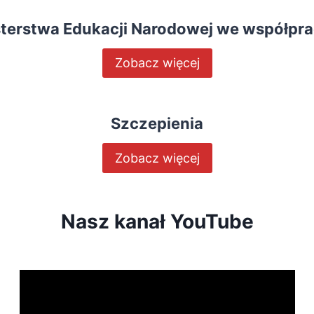
A
N
terstwa Edukacji Narodowej we współpra
D
L
Zobacz więcej
O
W
Y
M
Szczepienia
A
U
R
Zobacz więcej
A
W
O
Nasz kanał YouTube
L
S
Z
T
Y
N