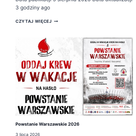
3 godziny ago
E
CZYTAJ WIĘCEJ
L
B
L
Ą
S
K
A
M
O
T
O
K
R
O
P
L
Powstanie Warszawskie 2026
A
3 lipca 2026