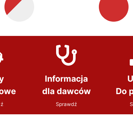
y
Informacja
U
dowe
dla dawców
Do 
dź
Sprawdź
S