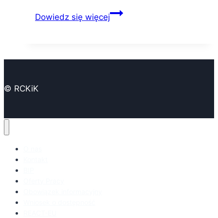
Krwiobus
Dowiedz się więcej
w Iławie
–
Zapowiedź
© RCKiK
O nas
Kontakt
BIP
Oferty Pracy
Obowiązek informacyjny
Wniosek o dostępność
REACT-EU