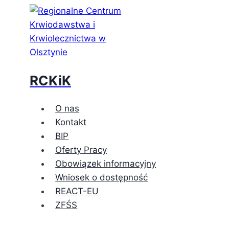
Przejdź
do
treści
RCKiK
O nas
Kontakt
BIP
Oferty Pracy
Obowiązek informacyjny
Wniosek o dostępność
REACT-EU
ZFŚS